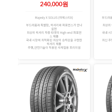
240,000원
Majesty X SOLUS (마제스티X)
부드러움
부드러움과 특별함, 럭셔리와 퍼포먼스가 만나
최상위 
실현
최상위 럭셔리 차종 타겟의 High-end 퍼포먼
국내 시
스 제품
국내 시장에 최적화된 최상의 승차감을 구현한
최신 주
럭셔리 제품
주행,안전기술이 적용된 사계절용 프리미엄