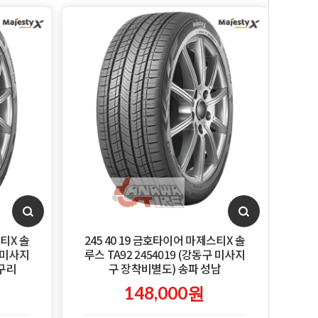
스티X 솔
245 40 19 금호타이어 마제스티X 솔
구 미사지
루스 TA92 2454019 (강동구 미사지
 구리
구 장착비별도) 송파 성남
148,000원