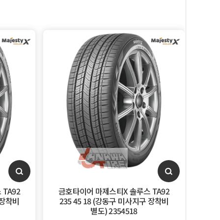
TA92
금호타이어 마제스티X 솔루스 TA92
구 장착비
235 45 18 (강동구 미사지구 장착비
별도) 2354518