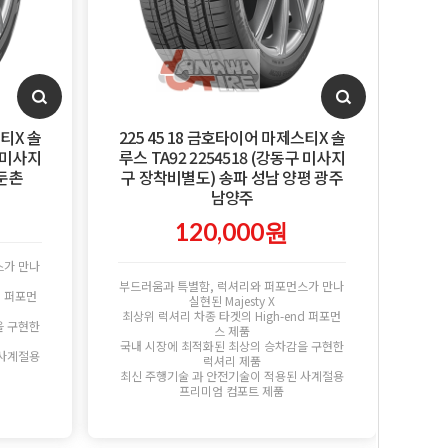
스티X 솔
225 45 18 금호타이어 마제스티X 솔
구 미사지
루스 TA92 2254518 (강동구 미사지
 둔촌
구 장착비별도) 송파 성남 양평 광주
남양주
120,000원
스가 만나
부드러움과 특별함, 럭셔리와 퍼포먼스가 만나
d 퍼포먼
실현된 Majesty X
최상위 럭셔리 차종 타겟의 High-end 퍼포먼
을 구현한
스 제품
국내 시장에 최적화된 최상의 승차감을 구현한
 사계절용
럭셔리 제품
최신 주행기술 과 안전기술이 적용된 사계절용
프리미엄 컴포트 제품