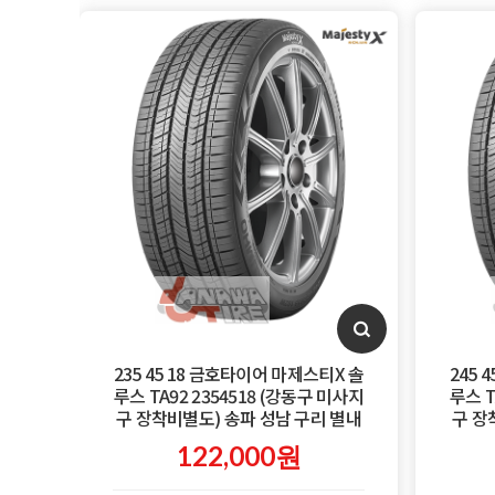
235 45 18 금호타이어 마제스티X 솔
245 
루스 TA92 2354518 (강동구 미사지
루스 T
구 장착비별도) 송파 성남 구리 별내
구 장
122,000원