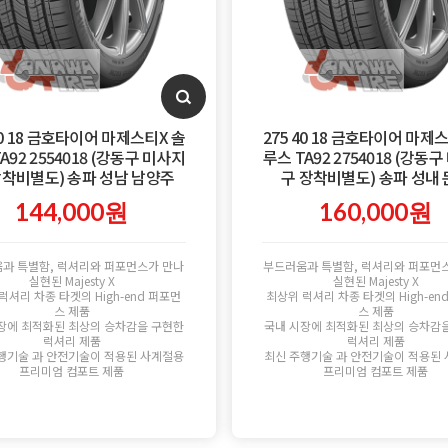
40 18 금호타이어 마제스티X 솔
275 40 18 금호타이어 마제
A92 2554018 (강동구 미사지
루스 TA92 2754018 (강동
장착비별도) 송파 성남 남양주
구 장착비별도) 송파 성내
144,000원
160,000원
과 특별함, 럭셔리와 퍼포먼스가 만나
부드러움과 특별함, 럭셔리와 퍼포먼
실현된 Majesty X
실현된 Majesty X
럭셔리 차종 타겟의 High-end 퍼포먼
최상위 럭셔리 차종 타겟의 High-en
스 제품
스 제품
장에 최적화된 최상의 승차감을 구현한
국내 시장에 최적화된 최상의 승차감
럭셔리 제품
럭셔리 제품
행기술 과 안전기술이 적용된 사계절용
최신 주행기술 과 안전기술이 적용된
프리미엄 컴포트 제품
프리미엄 컴포트 제품