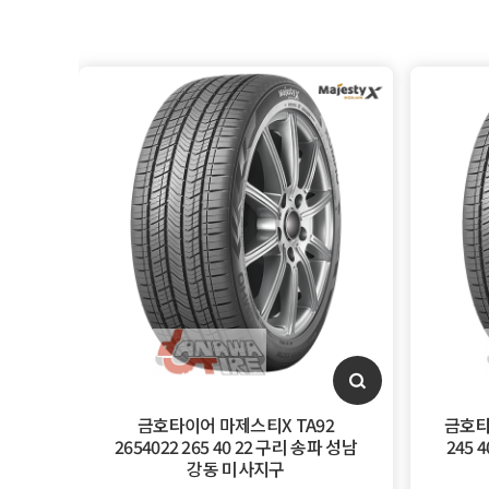
금호타이어 마제스티X TA92
금호타
2654022 265 40 22 구리 송파 성남
245 
강동 미사지구