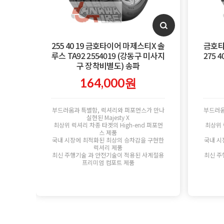
255 40 19 금호타이어 마제스티X 솔
금호타
루스 TA92 2554019 (강동구 미사지
275 
구 장착비별도) 송파
164,000원
부드러움과 특별함, 럭셔리와 퍼포먼스가 만나
부드러움
실현된 Majesty X
최상위 럭셔리 차종 타겟의 High-end 퍼포먼
최상위 
스 제품
국내 시장에 최적화된 최상의 승차감을 구현한
국내 시
럭셔리 제품
최신 주행기술 과 안전기술이 적용된 사계절용
최신 주
프리미엄 컴포트 제품