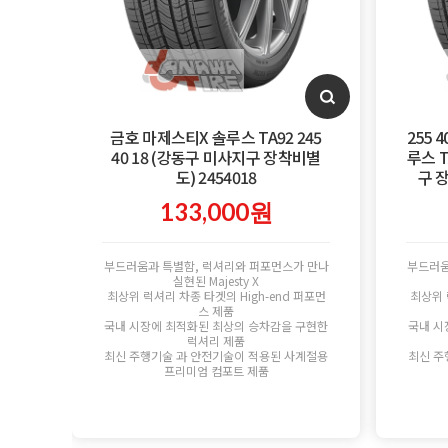
금호 마제스티X 솔루스 TA92 245
255 
40 18 (강동구 미사지구 장착비별
루스 T
도) 2454018
구 
133,000원
부드러움과 특별함, 럭셔리와 퍼포먼스가 만나
부드러움
실현된 Majesty X
최상위 럭셔리 차종 타겟의 High-end 퍼포먼
최상위 
스 제품
국내 시장에 최적화된 최상의 승차감을 구현한
국내 시
럭셔리 제품
최신 주행기술 과 안전기술이 적용된 사계절용
최신 주
프리미엄 컴포트 제품