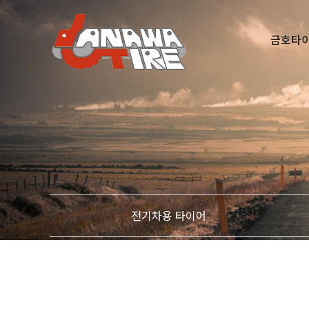
금호타
다찾다
전기차용 타이어
286
총
건의 제품이 검색 되었습니다.