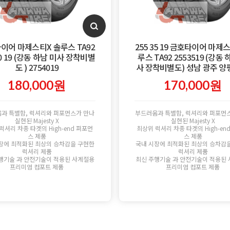
이어 마제스티X 솔루스 TA92
255 35 19 금호타이어 마제
40 19 (강동 하남 미사 장착비별
루스 TA92 2553519 (강동 
도 ) 2754019
사 장착비별도) 성남 광주 양
180,000원
170,000원
과 특별함, 럭셔리와 퍼포먼스가 만나
부드러움과 특별함, 럭셔리와 퍼포먼
실현된 Majesty X
실현된 Majesty X
럭셔리 차종 타겟의 High-end 퍼포먼
최상위 럭셔리 차종 타겟의 High-en
스 제품
스 제품
장에 최적화된 최상의 승차감을 구현한
국내 시장에 최적화된 최상의 승차감
럭셔리 제품
럭셔리 제품
행기술 과 안전기술이 적용된 사계절용
최신 주행기술 과 안전기술이 적용된
프리미엄 컴포트 제품
프리미엄 컴포트 제품