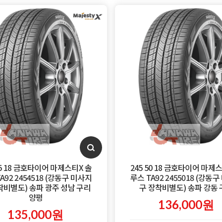
45 18 금호타이어 마제스티X 솔
245 50 18 금호타이어 마제
A92 2454518 (강동구 미사지
루스 TA92 2455018 (강동
착비별도) 송파 광주 성남 구리
구 장착비별도) 송파 강동
양평
136,000원
135,000원