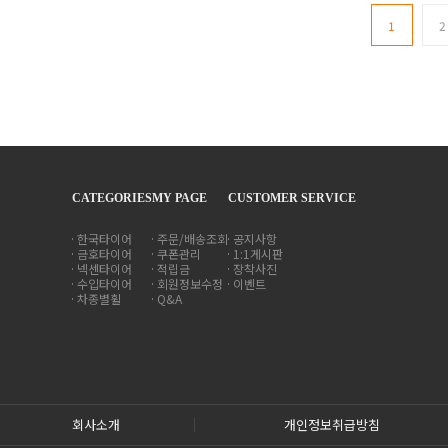
1
2
CATEGORIES
MY PAGE
CUSTOMER SERVICE
한국타이어
주문/배송조회
공지사항
금호타이어
쿠폰관리
1:1게시판
넥센타이어
적립금
장착사진
수입타이어
회원정보수정
이벤트
차종별휠
Q&A
회사소개
개인정보취급방침