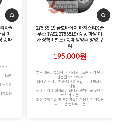
스티X 솔
275 35 19 금호타이어 마제스티X 솔
하남 미
루스 TA92 2753519 (강동 하남 미
평 송파
사 장착비별도) 송파 남양주 양평 구
리
195,000원
스가 만나
부드러움과 특별함, 럭셔리와 퍼포먼스가 만나
d 퍼포먼
실현된 Majesty X
최상위 럭셔리 차종 타겟의 High-end 퍼포먼
을 구현한
스 제품
국내 시장에 최적화된 최상의 승차감을 구현한
 사계절용
럭셔리 제품
최신 주행기술 과 안전기술이 적용된 사계절용
프리미엄 컴포트 제품