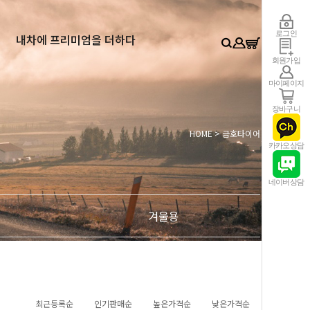
0
로그인
내차에 프리미엄을 더하다
회원가입
마이페이지
장바구니
HOME
>
금호타이어
카카오상담
네이버상담
겨울용
최근등록순
인기판매순
높은가격순
낮은가격순