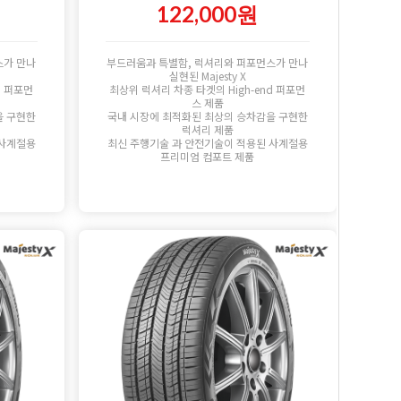
122,000원
스가 만나
부드러움과 특별함, 럭셔리와 퍼포먼스가 만나
실현된 Majesty X
d 퍼포먼
최상위 럭셔리 차종 타겟의 High-end 퍼포먼
스 제품
을 구현한
국내 시장에 최적화된 최상의 승차감을 구현한
럭셔리 제품
 사계절용
최신 주행기술 과 안전기술이 적용된 사계절용
프리미엄 컴포트 제품