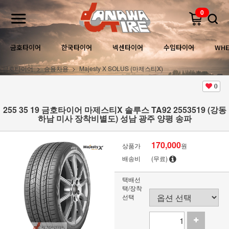
0
금호타이어
한국타이어
넥센타이어
수입타이어
WHE
금호타이어
승용차용
Majesty X SOLUS (마제스티X)
0
255 35 19 금호타이어 마제스티X 솔루스 TA92 2553519 (강동
하남 미사 장착비별도) 성남 광주 양평 송파
170,000
상품가
원
배송비
(무료)
택배선
택/장착
선택