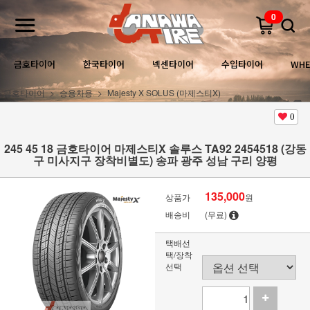
0
금호타이어
한국타이어
넥센타이어
수입타이어
WHE
금호타이어
승용차용
Majesty X SOLUS (마제스티X)
0
245 45 18 금호타이어 마제스티X 솔루스 TA92 2454518 (강동
구 미사지구 장착비별도) 송파 광주 성남 구리 양평
135,000
상품가
원
배송비
(무료)
택배선
택/장착
선택