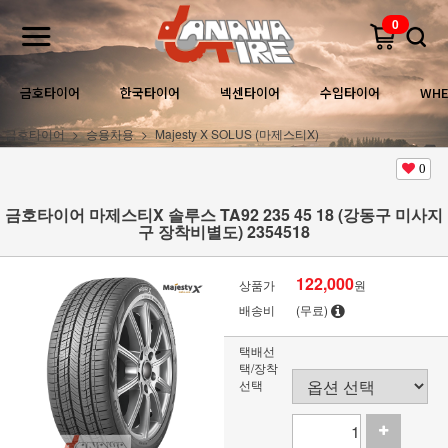
0
금호타이어
한국타이어
넥센타이어
수입타이어
WHE
금호타이어
승용차용
Majesty X SOLUS (마제스티X)
0
금호타이어 마제스티X 솔루스 TA92 235 45 18 (강동구 미사지
구 장착비별도) 2354518
122,000
상품가
원
배송비
(무료)
택배선
택/장착
선택