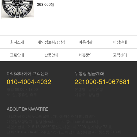
363,000원
회사소개
개인정보취급방침
이용약관
매장안내
교환안내
반품안내
제휴문의
고객센터
다나와타이어 고객센터
무통장 입금계좌
010-4004-4032
221090-51-067681
평일 09:00 ~ 18:00
은행명 : 농협은행
토, 일, 공휴일 휴무
예금주 : 강병헌
ABOUT DANAWATIRE
사업자상호 : 빅풋
쇼핑몰명 : 다나와타이어
대표 : 강병헌
개인정보당담자 : 강병헌(webmaster@danawatire.co.kr)
사업자번호 : 215-16-28969
통신판매업 : 제 2008-경기하남-73 호
전화 : 010-4004-4032
주소 : 경기도 하남시 조정대로 42 [풍산동 218-8]