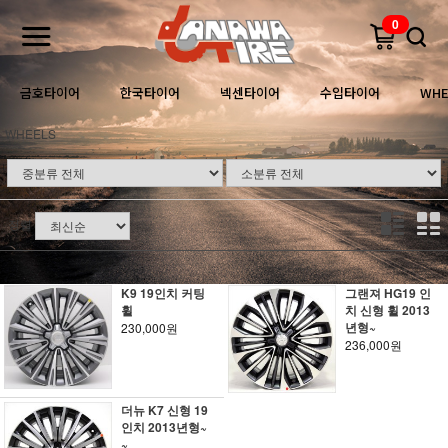
0
금호타이어
한국타이어
넥센타이어
수입타이어
WHE
WHEELS
정렬
K9 19인치 커팅
그랜져 HG19 인
휠
치 신형 휠 2013
년형~
230,000원
236,000원
더뉴 K7 신형 19
인치 2013년형~
~