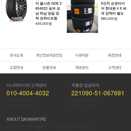
어 올시즌 GOE 2
9인치 순정타이
654022 송파 성
어 한대분 4 X 싸
남 하남 당일 장
게 장착비 별도
착 장착비포함
980,000원
445,000원
회사소개
개인정보취급방침
이용약관
매장안내
교환안내
반품안내
제휴문의
고객센터
다나와타이어 고객센터
무통장 입금계좌
010-4004-4032
221090-51-067681
평일 09:00 ~ 18:00
은행명 : 농협은행
토, 일, 공휴일 휴무
예금주 : 강병헌
ABOUT DANAWATIRE
사업자상호 : 빅풋
쇼핑몰명 : 다나와타이어
대표 : 강병헌
개인정보당담자 : 강병헌(webmaster@danawatire.co.kr)