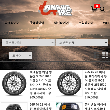
0
금호타이어
한국타이어
넥센타이어
수입타이어
WHE
수입타이어
정렬
택배발송 하남 방
255 45 20 미쉐
문장착 2455020
린 프라이머시 투
미쉐린타이어 프
어 올시즌 GOE
라이머시 투어 A
흡음제 2554520
S 245/50R20 순
오늘배송 당일장
정 팰리세이드용
착비포함
265,000원
310,000원
265 40 22 미쉐
콘티넨탈 타이어
린 프라이머시 투
제네시스 G80 1